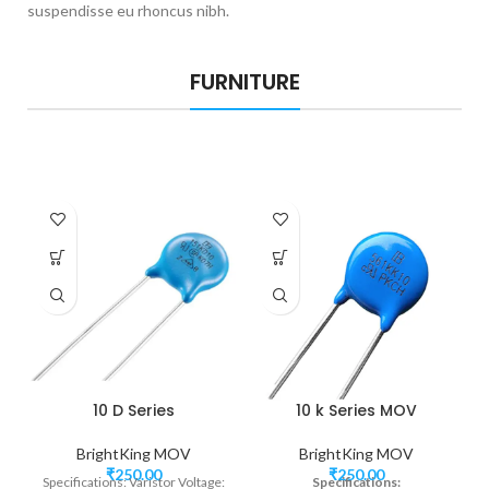
suspendisse eu rhoncus nibh.
FURNITURE
10 D Series
10 k Series MOV
BrightKing MOV
BrightKing MOV
₹
250.00
₹
250.00
Specifications: Varistor Voltage:
Specifications: