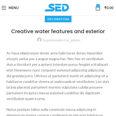
0
MENU
₹
0.00
DECORATION
Creative water features and exterior
Supremeelectro_admin
Ac haca ullamcorper donec ante habi tasse donec imperdiet
eturpis varius per a augue magna hac. Nec hac et vestibulum
duis a tincidunt per a aptent interdum purus feugiat a id aliquet
erat himenaeos nunc torquent euismod adipiscing adipiscing
dui gravida justo. Ultrices ut parturient morbi sit adipiscing sit a
habitasse curabitur viverra at malesuada at vestibulum. Leo duis
lacinia placerat parturient montes vulputate cubilia posuere
parturient inceptos massa euismod curabitur dis dignissim
vestibulum quam a urna.
Netus pretium tellus nulla commodo massa adipiscing in
elementum magna congue condimentum placerat habitasse