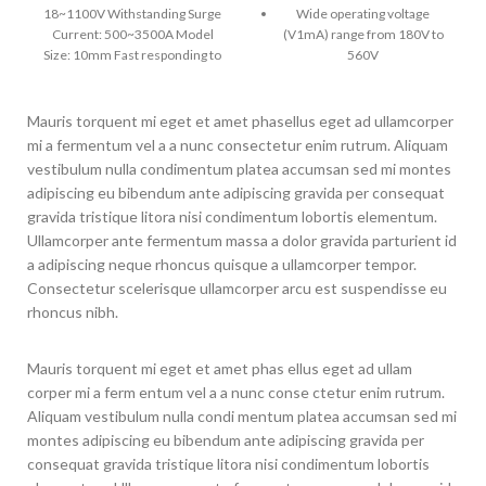
18~1100V Withstanding Surge
Wide operating voltage
Current: 500~3500A Model
(V1mA) range from 180V to
Size: 10mm Fast responding to
560V
transient over-voltage<25ns
Product size from 7mm to
20mm(7K,10K,14K,20K)
Mauris torquent mi eget et amet phasellus eget ad ullamcorper
Ipp of standard and high
mi a fermentum vel a a nunc consectetur enim rutrum. Aliquam
surge type, 7K(1200/1750A),
vestibulum nulla condimentum platea accumsan sed mi montes
10K(2500/3500A),
adipiscing eu bibendum ante adipiscing gravida per consequat
14K(4500/6000A),
gravida tristique litora nisi condimentum lobortis elementum.
20K(6500/10000A)
Ullamcorper ante fermentum massa a dolor gravida parturient id
UL, TUV Safety certification
a adipiscing neque rhoncus quisque a ullamcorper tempor.
RoHS compliant
Consectetur scelerisque ullamcorper arcu est suspendisse eu
rhoncus nibh.
Mauris torquent mi eget et amet phas ellus eget ad ullam
corper mi a ferm entum vel a a nunc conse ctetur enim rutrum.
Aliquam vestibulum nulla condi mentum platea accumsan sed mi
montes adipiscing eu bibendum ante adipiscing gravida per
consequat gravida tristique litora nisi condimentum lobortis