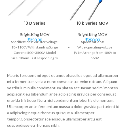
10 D Series
10 k Series MOV
BrightKing MOV
BrightKing MOV
₹
250.00
₹
250.00
Specifications: Varistor Voltage:
Specifications:
18~1100V Withstanding Surge
Wide operating voltage
Current: 500~3500A Model
(V1mA) range from 180V to
Size: 10mm Fast responding to
560V
transient over-voltage<25ns
Product size from 7mm to
20mm(7K,10K,14K,20K)
Mauris torquent mi eget et amet phasellus eget ad ullamcorper
Ipp of standard and high
mi a fermentum vel a a nunc consectetur enim rutrum. Aliquam
surge type, 7K(1200/1750A),
vestibulum nulla condimentum platea accumsan sed mi montes
10K(2500/3500A),
adipiscing eu bibendum ante adipiscing gravida per consequat
14K(4500/6000A),
gravida tristique litora nisi condimentum lobortis elementum.
20K(6500/10000A)
Ullamcorper ante fermentum massa a dolor gravida parturient id
UL, TUV Safety certification
a adipiscing neque rhoncus quisque a ullamcorper
RoHS compliant
tempor.Consectetur scelerisque ullamcorper arcu est
suspendisse eu rhoncus nibh.