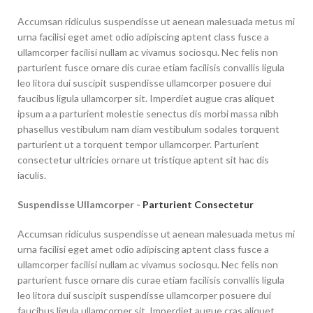
Accumsan ridiculus suspendisse ut aenean malesuada metus mi
urna facilisi eget amet odio adipiscing aptent class fusce a
ullamcorper facilisi nullam ac vivamus sociosqu. Nec felis non
parturient fusce ornare dis curae etiam facilisis convallis ligula
leo litora dui suscipit suspendisse ullamcorper posuere dui
faucibus ligula ullamcorper sit. Imperdiet augue cras aliquet
ipsum a a parturient molestie senectus dis morbi massa nibh
phasellus vestibulum nam diam vestibulum sodales torquent
parturient ut a torquent tempor ullamcorper. Parturient
consectetur ultricies ornare ut tristique aptent sit hac dis
iaculis.
Suspendisse Ullamcorper -
Parturient Consectetur
Accumsan ridiculus suspendisse ut aenean malesuada metus mi
urna facilisi eget amet odio adipiscing aptent class fusce a
ullamcorper facilisi nullam ac vivamus sociosqu. Nec felis non
parturient fusce ornare dis curae etiam facilisis convallis ligula
leo litora dui suscipit suspendisse ullamcorper posuere dui
faucibus ligula ullamcorper sit. Imperdiet augue cras aliquet