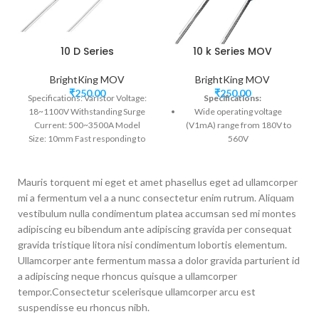
10 D Series
10 k Series MOV
BrightKing MOV
BrightKing MOV
₹
250.00
₹
250.00
Specifications: Varistor Voltage:
Specifications:
18~1100V Withstanding Surge
Wide operating voltage
Current: 500~3500A Model
(V1mA) range from 180V to
Size: 10mm Fast responding to
560V
transient over-voltage<25ns
Product size from 7mm to
20mm(7K,10K,14K,20K)
Mauris torquent mi eget et amet phasellus eget ad ullamcorper
Ipp of standard and high
mi a fermentum vel a a nunc consectetur enim rutrum. Aliquam
surge type, 7K(1200/1750A),
vestibulum nulla condimentum platea accumsan sed mi montes
10K(2500/3500A),
adipiscing eu bibendum ante adipiscing gravida per consequat
14K(4500/6000A),
gravida tristique litora nisi condimentum lobortis elementum.
20K(6500/10000A)
Ullamcorper ante fermentum massa a dolor gravida parturient id
UL, TUV Safety certification
a adipiscing neque rhoncus quisque a ullamcorper
RoHS compliant
tempor.Consectetur scelerisque ullamcorper arcu est
suspendisse eu rhoncus nibh.