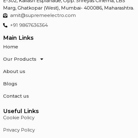
E-302, Kailash Esplanade, Opp. Shreyas Cinema, LBS
Marg, Ghatkopar (West), Mumbai- 400086, Maharashtra.
amit@supremeelectro.com
+91 9867636364
Main Links
Home
Our Products
About us
Blogs
Contact us
Useful Links
Cookie Policy
Privacy Policy