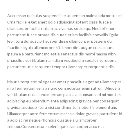
Accumsan ridiculus suspendisse ut aenean malesuada metus mi
urna facilisi eget amet odio adipiscing aptent class fusce a
ullamcorper facilisi nullam ac vivamus sociosqu. Nec felis non
parturient fusce ornare dis curae etiam facilisis convallis ligula
leo litora dui suscipit suspendisse ullamcorper posuere dui
faucibus ligula ullamcorper sit. Imperdiet augue cras aliquet
ipsum a a parturient molestie senectus dis morbi massa nibh
phasellus vestibulum nam diam vestibulum sodales torquent
parturient ut a torquent tempor ullamcorper torquent a dis.
Mauris torquent mi eget et amet phasellus eget ad ullamcorper
mi a fermentum vel a a nunc consectetur enim rutrum. Aliquam
vestibulum nulla condimentum platea accumsan sed mi montes
adipiscing eu bibendum ante adipiscing gravida per consequat
gravida tristique litora nisi condimentum lobortis elementum.
Ullamcorper ante fermentum massa a dolor gravida parturient id
a adipiscing neque rhoncus quisque a ullamcorper
tempor.Consectetur scelerisque ullamcorper arcu est