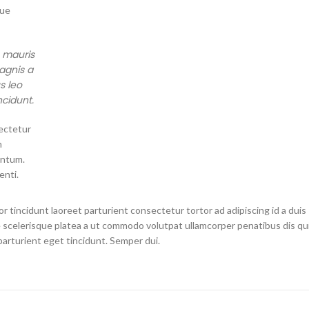
que
s mauris
agnis a
s leo
cidunt.
ectetur
m
entum.
nti.
r tincidunt laoreet parturient consectetur tortor ad adipiscing id a duis
scelerisque platea a ut commodo volutpat ullamcorper penatibus dis qui
parturient eget tincidunt. Semper dui.