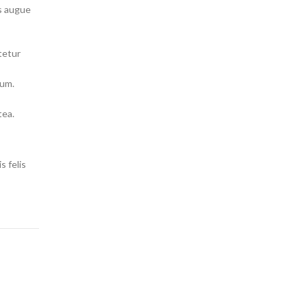
s augue
tetur
tum.
tea.
s felis