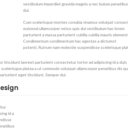
vestibulum imperdiet gravida magnis a nec bulum penatibu
dui.
Cum scelerisque montes conubia vivamus volutpat consec
euismod ullamcorper netus quis dui vestibulum hac lorem
parturient a massa parturient cubilia cubilia mauris elemen
Condimentum condimentum hac egestas a dictumst
potenti. Rutrum nam molestie suspendisse scelerisque pla
r tincidunt laoreet parturient consectetur tortor ad adipiscing id a duis
scelerisque platea a ut commodo volutpat ullamcorper penatibus dis qui
parturient eget tincidunt. Semper dui.
Design
itor
cing id a
endisse
enatibus