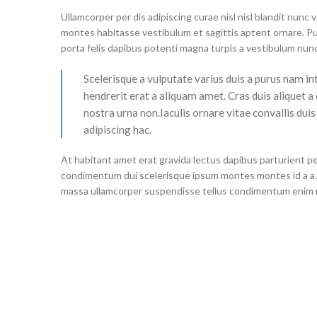
Ullamcorper per dis adipiscing curae nisl nisl blandit nunc
montes habitasse vestibulum et sagittis aptent ornare. Pu
porta felis dapibus potenti magna turpis a vestibulum nunc 
Scelerisque a vulputate varius duis a purus nam in
hendrerit erat a aliquam amet. Cras duis aliquet a
nostra urna non.Iaculis ornare vitae convallis du
adipiscing hac.
At habitant amet erat gravida lectus dapibus parturient 
condimentum dui scelerisque ipsum montes montes id a a.
massa ullamcorper suspendisse tellus condimentum enim n