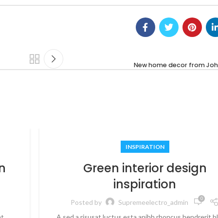
New home decor from Joh
INSPIRATION
n
Green interior design
inspiration
0
Posted by
Supremeelectro_admin
nt
A sed a risusat luctus esta anibh rhoncus hendrerit b