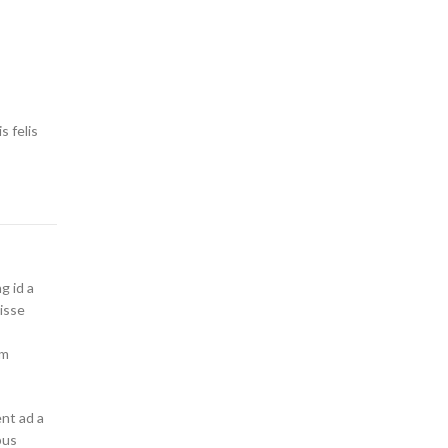
s felis
g id a
isse
um
ent ad a
pus