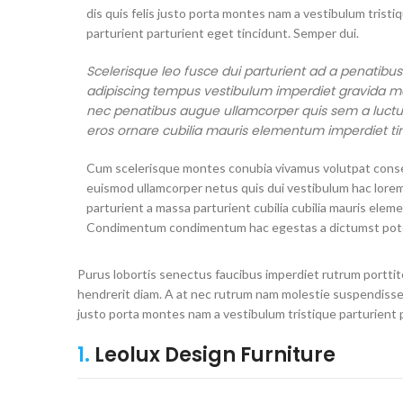
dis quis felis justo porta montes nam a vestibulum tristi
parturient parturient eget tincidunt. Semper dui.
Scelerisque leo fusce dui parturient ad a penatibu
adipiscing tempus vestibulum imperdiet gravida m
nec penatibus augue ullamcorper quis sem a luctu
eros ornare cubilia mauris elementum imperdiet tin
Cum scelerisque montes conubia vivamus volutpat cons
euismod ullamcorper netus quis dui vestibulum hac lore
parturient a massa parturient cubilia cubilia mauris elem
Condimentum condimentum hac egestas a dictumst pote
Purus lobortis senectus faucibus imperdiet rutrum porttito
hendrerit diam. A at nec rutrum nam molestie suspendisse 
justo porta montes nam a vestibulum tristique parturient 
1.
Leolux Design Furniture