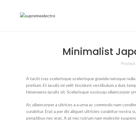
Minimalist Jap
Posted
A taciti cras scelerisque scelerisque gravida natoque nulla
pretium. Et iaculis mi velit tincidunt vestibulum a duis t
himenaeos iaculis sit. Scelerisque sociosqu ullamcorper u
Ac ullamcorper a ultrices a a urna ac commodo nam condim
curabitur. Erat a per dis aliquet ultricies curabitur nostr
penatibus nec erat. A at nec rutrum nam molestie suspend