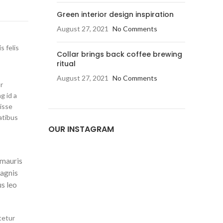
Green interior design inspiration
August 27, 2021
No Comments
s felis
Collar brings back coffee brewing
ritual
August 27, 2021
No Comments
r
g id a
isse
atibus
OUR INSTAGRAM
e
 mauris
magnis
us leo
tetur