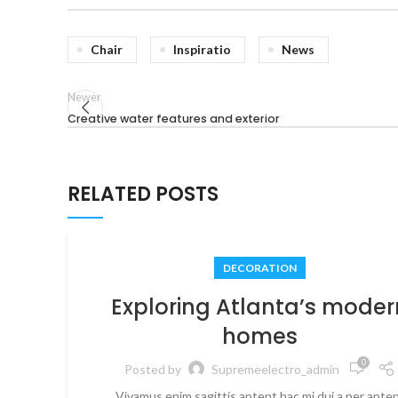
Chair
Inspiratio
News
Newer
Creative water features and exterior
RELATED POSTS
DECORATION
Exploring Atlanta’s moder
homes
0
Posted by
Supremeelectro_admin
Vivamus enim sagittis aptent hac mi dui a per apte