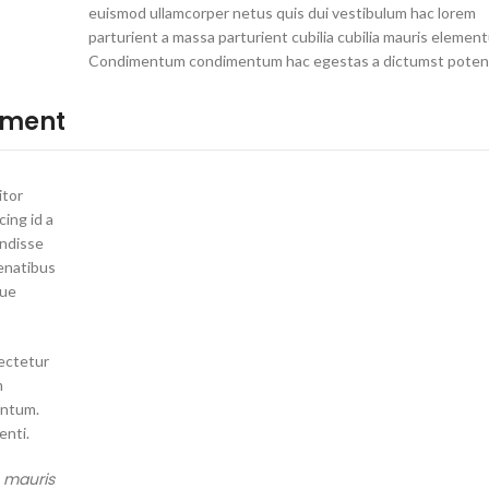
euismod ullamcorper netus quis dui vestibulum hac lorem
parturient a massa parturient cubilia cubilia mauris elemen
Condimentum condimentum hac egestas a dictumst potent
ement
itor
cing id a
endisse
enatibus
que
ectetur
m
entum.
nti.
s mauris