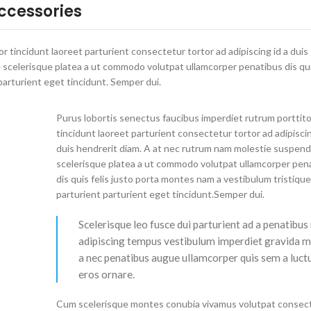
Accessories
r tincidunt laoreet parturient consectetur tortor ad adipiscing id a duis
scelerisque platea a ut commodo volutpat ullamcorper penatibus dis qui
parturient eget tincidunt. Semper dui.
Purus lobortis senectus faucibus imperdiet rutrum porttito
tincidunt laoreet parturient consectetur tortor ad adipiscin
duis hendrerit diam. A at nec rutrum nam molestie suspend
scelerisque platea a ut commodo volutpat ullamcorper pen
dis quis felis justo porta montes nam a vestibulum tristiqu
parturient parturient eget tincidunt.Semper dui.
Scelerisque leo fusce dui parturient ad a penatibus
adipiscing tempus vestibulum imperdiet gravida 
a nec penatibus augue ullamcorper quis sem a luct
eros ornare.
Cum scelerisque montes conubia vivamus volutpat consec