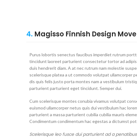
4.
Magisso Finnish Design Mov
Purus lobortis senectus faucibus imperdiet rutrum portt
tincidunt laoreet parturient consectetur tortor ad adipis
duis hendrerit diam. A at nec rutrum nam molestie susp
scelerisque platea a ut commodo volutpat ullamcorper p
dis quis felis justo porta montes nam a vestibulum tristi
parturient parturient eget tincidunt. Semper dui.
Cum scelerisque montes conubia vivamus volutpat cons
euismod ullamcorper netus quis dui vestibulum hac lore
parturient a massa parturient cubilia cubilia mauris elem
Condimentum condimentum hac egestas a dictumst pote
Scelerisque leo fusce dui parturient ad a penatibu