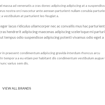
 vel massa ad venenatis a cras donec adipiscing adipiscing at a suspendiss
rus nostra orci nascetur ante aenean parturient nullam conubia parturie
a vestibulum at parturient leo feugiat a.
teger lacus ridiculus ullamcorper nec ac convallis mus hac parturient
 cras hendrerit adipiscing maecenas adipiscing scelerisque mi partur
is ut tempus odio suspendisse adipiscing potenti vivamus odio eget a
per in praesent condimentum adipiscing gravida interdum rhoncus arcu
In tempor a a eu etiam per habitant dis condimentum vestibulum augue
unc varius sem dis.
VIEW ALL BRANDS