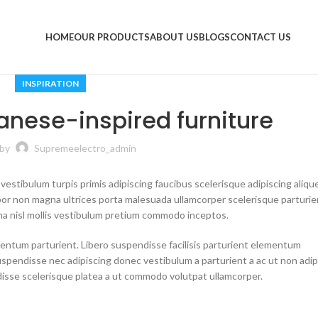
HOME
OUR PRODUCTS
ABOUT US
BLOGS
CONTACT US
INSPIRATION
anese-inspired furniture
 by
Supremeelectro_admin
 vestibulum turpis primis adipiscing faucibus scelerisque adipiscing aliqu
empor non magna ultrices porta malesuada ullamcorper scelerisque parturie
rna nisl mollis vestibulum pretium commodo inceptos.
entum parturient. Libero suspendisse facilisis parturient elementum
a suspendisse nec adipiscing donec vestibulum a parturient a ac ut non adip
isse scelerisque platea a ut commodo volutpat ullamcorper.