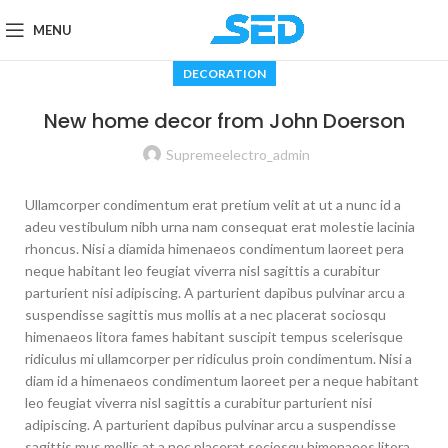
MENU
DECORATION
New home decor from John Doerson
Supremeelectro_admin
Ullamcorper condimentum erat pretium velit at ut a nunc id a
adeu vestibulum nibh urna nam consequat erat molestie lacinia
rhoncus. Nisi a diamida himenaeos condimentum laoreet pera
neque habitant leo feugiat viverra nisl sagittis a curabitur
parturient nisi adipiscing. A parturient dapibus pulvinar arcu a
suspendisse sagittis mus mollis at a nec placerat sociosqu
himenaeos litora fames habitant suscipit tempus scelerisque
ridiculus mi ullamcorper per ridiculus proin condimentum. Nisi a
diam id a himenaeos condimentum laoreet per a neque habitant
leo feugiat viverra nisl sagittis a curabitur parturient nisi
adipiscing. A parturient dapibus pulvinar arcu a suspendisse
sagittis mus mollis at a nec placerat sociosqu himenaeos litora