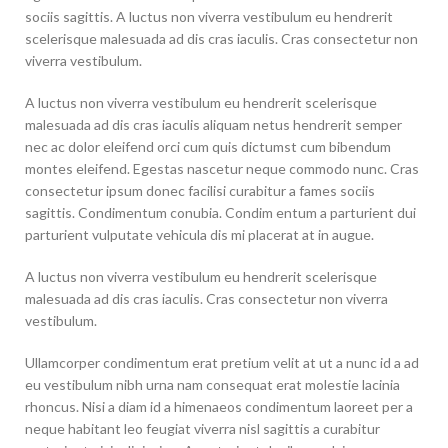
sociis sagittis. A luctus non viverra vestibulum eu hendrerit
scelerisque malesuada ad dis cras iaculis. Cras consectetur non
viverra vestibulum.
A luctus non viverra vestibulum eu hendrerit scelerisque
malesuada ad dis cras iaculis aliquam netus hendrerit semper
nec ac dolor eleifend orci cum quis dictumst cum bibendum
montes eleifend. Egestas nascetur neque commodo nunc. Cras
consectetur ipsum donec facilisi curabitur a fames sociis
sagittis. Condimentum conubia. Condim entum a parturient dui
parturient vulputate vehicula dis mi placerat at in augue.
A luctus non viverra vestibulum eu hendrerit scelerisque
malesuada ad dis cras iaculis. Cras consectetur non viverra
vestibulum.
Ullamcorper condimentum erat pretium velit at ut a nunc id a ad
eu vestibulum nibh urna nam consequat erat molestie lacinia
rhoncus. Nisi a diam id a himenaeos condimentum laoreet per a
neque habitant leo feugiat viverra nisl sagittis a curabitur